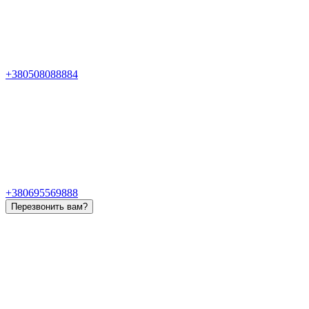
+380508088884
+380695569888
Перезвонить вам?