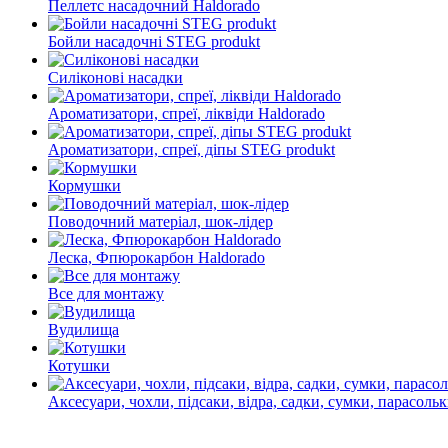
Пеллетс насадочний Haldorado
Бойли насадочні STEG produkt
Силіконові насадки
Ароматизатори, спреї, ліквіди Haldorado
Ароматизатори, спреї, діпы STEG produkt
Кормушки
Поводочний матеріал, шок-лідер
Леска, Фпюрокарбон Haldorado
Все для монтажу
Вудилища
Котушки
Аксесуари, чохли, підсаки, відра, садки, сумки, парасоль