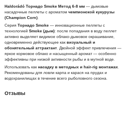
Haldorádó Торнадо Smoke Метод 6-8 мм
— дымовые
насадочные пеллеты с ароматом
чемпионской кукурузы
(Champion Corn)
.
Серия
Торнадо Smoke
— инновационные пеллеты с
технологией
Smoke (дым)
: после попадания в воду пеллет
активно выделяет видимое облако-дымовое окрашивание,
одновременно действующее как
визуальный и
обонятельный аттрактант
. Двойной эффект привлечения —
яркое кормовое облако и насыщенный аромат — особенно
эффективны при низкой активности рыбы и в мутной воде.
Использовать как
насадку в методных и hair-rig монтажах
.
Рекомендованы для ловли карпа и карася на прудах и
водохранилищах в течение всего рыболовного сезона.
Отзывы