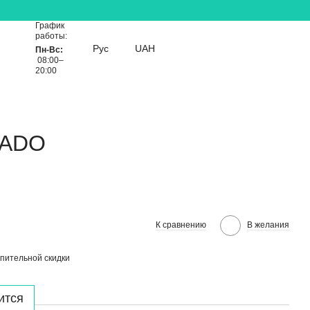
График
работы:
Рус
UAH
Пн-Вс:
08:00–
20:00
RADO
К сравнению
В желания
пительной скидки
ится