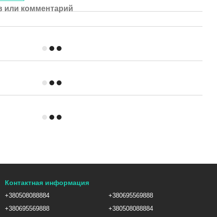
 или комментарий
Контактная информация
+380508088884
+380695569888
+380695569888
+380508088884