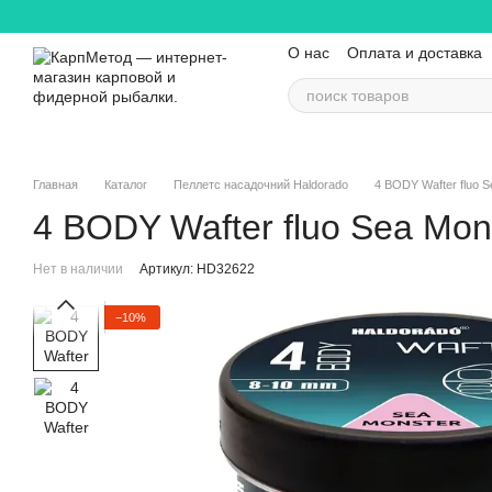
Перейти к основному контенту
О нас
Оплата и доставка
Контактная информация
Главная
Каталог
Пеллетс насадочний Haldorado
4 BODY Wafter fluo
4 BODY Wafter fluo Sea M
Нет в наличии
Артикул: HD32622
−10%