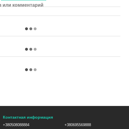
 или комментарий
Контактная информация
+380508088884
+380695569888