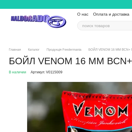
Перейти к основному контенту
О нас
Оплата и доставка
Контактная информация
Главная
Каталог
Продукція Feedermania
БОЙЛ VENOM 16 ММ BCN+ 9
БОЙЛ VENOM 16 ММ BCN+ 
В наличии
Артикул: V0115009