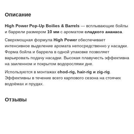
Описание
High Power Pop-Up Boilies & Barrels
— всплывающие бойлы
и баррели размером
10 мм
с ароматом
сладкого ананаса
.
Сверхмощная формула
High Power
обеспечивает
интенсивное выделение аромата непосредственно у насадки.
Форма бойла и баррела в одной упаковке позволяет
варьировать подачу насадки. Высокая плавучесть эффективна
на заиленном и покрытом водорослями дне.
Используются в монтажах
chod-rig, hair-rig и zig-rig
.
Эффективны в течение всего карпового сезона на стоячих
водоёмах и прудах.
Отзывы