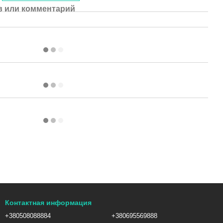
 или комментарий
Контактная информация
+380508088884
+380695569888