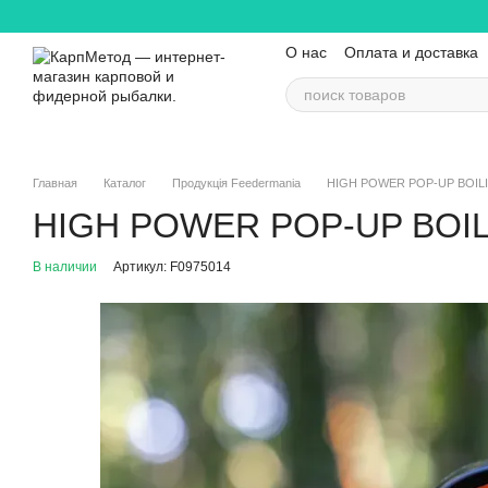
Перейти к основному контенту
О нас
Оплата и доставка
Контактная информация
Главная
Каталог
Продукція Feedermania
HIGH POWER POP-UP BOIL
HIGH POWER POP-UP BOI
В наличии
Артикул: F0975014