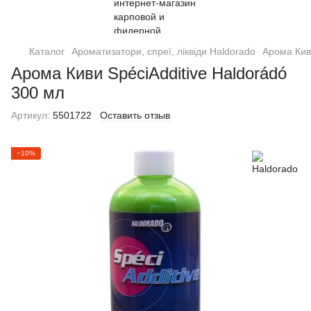
Каталог
Ароматизатори, спреї, ліквіди Haldorado
Арома Киви
Арома Киви SpéciAdditive Haldorádó
300 мл
Артикул:
5501722
Оставить отзыв
−10%