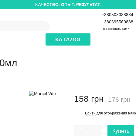
КАЧЕСТВО. ОПЫТ. РЕЗУЛЬТАТ.
+380508088884
+380695569888
Перезвонить вам?
КАТАЛОГ
50мл
158 грн
176 грн
Войти
для отображения нако
%
Купить