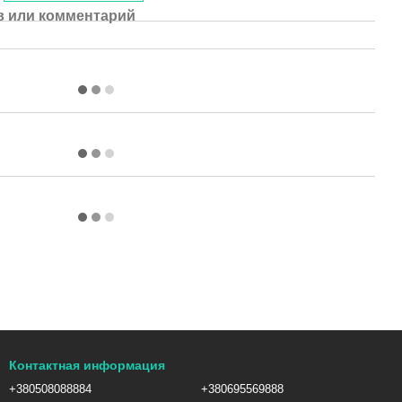
 или комментарий
Контактная информация
+380508088884
+380695569888