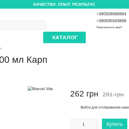
КАЧЕСТВО. ОПЫТ. РЕЗУЛЬТАТ.
+380508088884
+380695569888
Перезвонить вам?
КАТАЛОГ
рп
100 мл Карп
262 грн
291 грн
Войти
для отображения нако
%
Купить