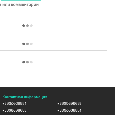
 или комментарий
Контактная информация
+380508088884
+380695569888
+380695569888
+380508088884