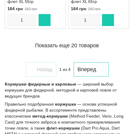
флет XL 55гр
флет XL 65гр
164 грн
164 грн
182 грн
182 грн
Показать еще 20 товаров
Назад
Вперед
1
из 4
Кормушки фидерные и карповые
— широкий выбор
кормушек для фидерной, методной и карповой ловли от
ведущих брендов.
Правильно подобранная
кормушка
— основа успешной
фидерной рыбалки. В ассортименте представлены
классические
метод-кормушки
(Method Feeder, Vario, Long
Cast) для точного заброса и компактного прикармливания
точки ловли, а также
флет-кормушки
(Dart Pro Aqua, Dart