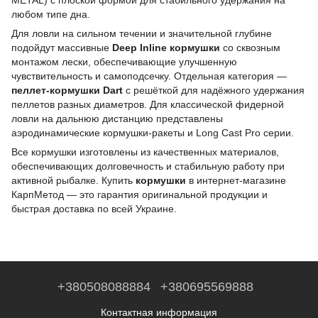
METAL) с плоской формой для стабильного удержания на
любом типе дна.
Для ловли на сильном течении и значительной глубине
подойдут массивные
Deep Inline кормушки
со сквозным
монтажом лески, обеспечивающие улучшенную
чувствительность и самоподсечку. Отдельная категория —
пеллет-кормушки Dart
с решёткой для надёжного удержания
пеллетов разных диаметров. Для классической фидерной
ловли на дальнюю дистанцию представлены
аэродинамические кормушки-ракеты и Long Cast Pro серии.
Все кормушки изготовлены из качественных материалов,
обеспечивающих долговечность и стабильную работу при
активной рыбалке. Купить
кормушки
в интернет-магазине
КарпМетод — это гарантия оригинальной продукции и
быстрая доставка по всей Украине.
+380508088884
+380695569888
Контактная информация