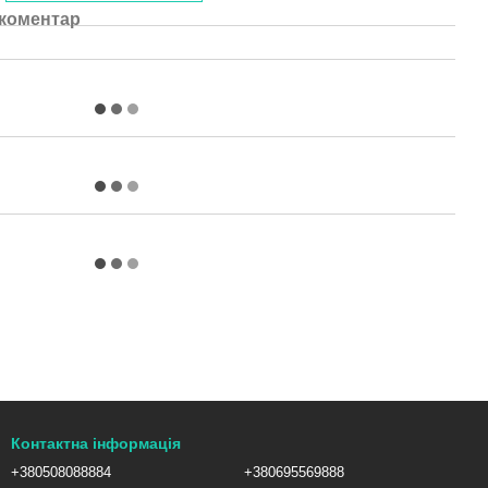
 коментар
Контактна інформація
+380508088884
+380695569888