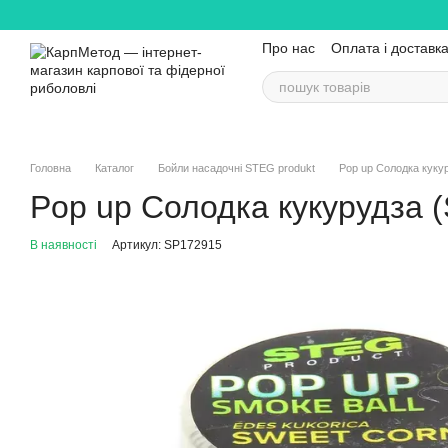
Перейти до основного контенту
Про нас
Оплата і доставк
Головна
Каталог
Бойли насадочні STEG produkt
Pop up Солодка куку
Pop up Солодка кукурудза 
В наявності
Артикул: SP172915