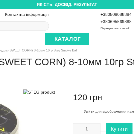
ЯКІСТЬ. ДОСВІД. РЕЗУЛЬТАТ
а
Контактна інформація
+380508088884
+380695569888
Передзвонити вам?
КАТАЛОГ
рудза (SWEET CORN) 8-10мм 10гр Steg Smoke Ball
(SWEET CORN) 8-10мм 10гр St
120 грн
Увійти
для відображення нак
%
Купити