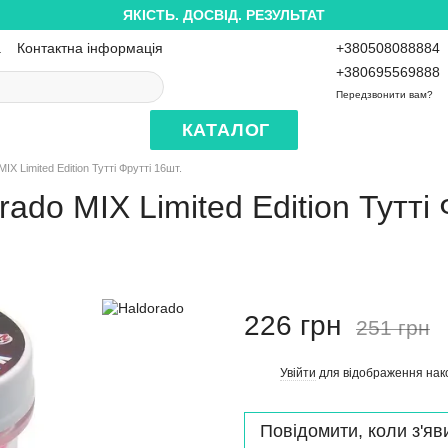
ЯКІСТЬ. ДОСВІД. РЕЗУЛЬТАТ
а
Контактна інформація
+380508088884
+380695569888
Передзвонити вам?
КАТАЛОГ
X Limited Edition Тутті Фрутті 16шт.
ado MIX Limited Edition Тутті 
226 грн
251 грн
Увійти
для відображення нак
%
Повідомити, коли з'яв