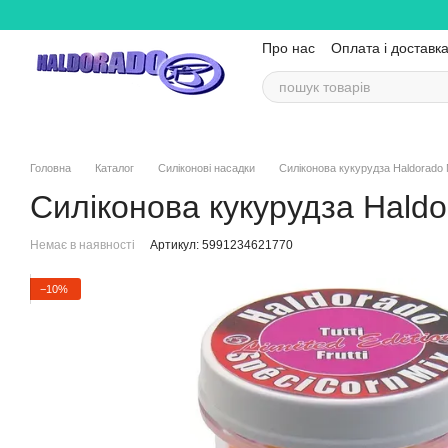
Перейти до основного контенту
Про нас
Оплата і доставк
Головна
Каталог
Силіконові насадки
Силіконова кукурудза Haldorado MI
Силіконова кукурудза Haldor
Немає в наявності
Артикул: 5991234621770
−10%