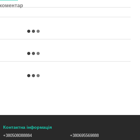
 коментар
Контактна інформація
+380508088884
+380695569888