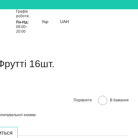
Графік
роботи:
Укр
UAH
Пн-Нд:
08:00–
20:00
Фрутті 16шт.
Порівняти
В бажання
опичувальної знижки
иться