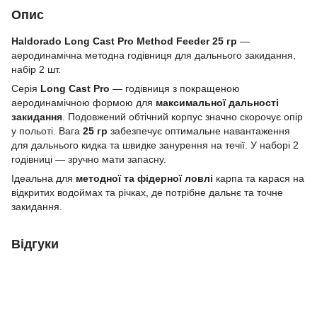
Опис
Haldorado Long Cast Pro Method Feeder 25 гр
—
аеродинамiчна методна годiвниця для дальнього закидання,
набiр 2 шт.
Серiя
Long Cast Pro
— годiвниця з покращеною
аеродинамiчною формою для
максимальної дальностi
закидання
. Подовжений обтiчний корпус значно скорочує опiр
у польотi. Вага
25 гр
забезпечує оптимальне навантаження
для дальнього кидка та швидке занурення на течiї. У наборi 2
годiвницi — зручно мати запасну.
Iдеальна для
методної та фiдерної ловлi
карпа та карася на
вiдкритих водоймах та рiчках, де потрiбне дальнє та точне
закидання.
Відгуки