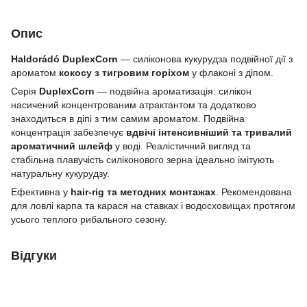
Опис
Haldorádó DuplexCorn
— силіконова кукурудза подвійної дії з
ароматом
кокосу з тигровим горіхом
у флаконі з діпом.
Серія
DuplexCorn
— подвійна ароматизація: силікон
насичений концентрованим атрактантом та додатково
знаходиться в діпі з тим самим ароматом. Подвійна
концентрація забезпечує
вдвічі інтенсивніший та тривалий
ароматичний шлейф
у воді. Реалістичний вигляд та
стабільна плавучість силіконового зерна ідеально імітують
натуральну кукурудзу.
Ефективна у
hair-rig та методних монтажах
. Рекомендована
для ловлі карпа та карася на ставках і водосховищах протягом
усього теплого рибального сезону.
Відгуки