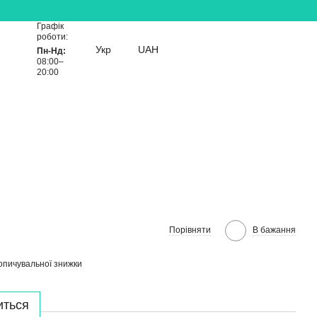
Графік
роботи:
Укр
UAH
Пн-Нд:
08:00–
20:00
Порівняти
В бажання
опичувальної знижки
иться