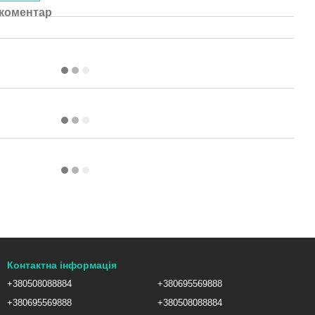
 коментар
Контактна інформація
+380508088884
+380695569888
+380695569888
+380508088884