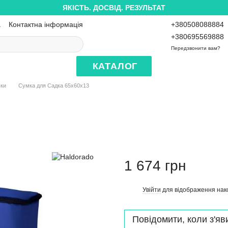
ЯКІСТЬ. ДОСВІД. РЕЗУЛЬТАТ
а
Контактна інформація
+380508088884
+380695569888
Передзвонити вам?
КАТАЛОГ
ьки
Сумка для Садка 65х60х13
1 674 грн
Увійти
для відображення нак
%
Повідомити, коли з'яв