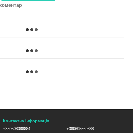
 коментар
Контактна інформація
+380508088884
+380695569888