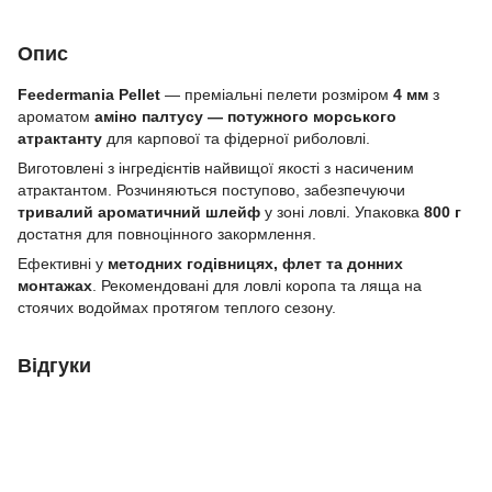
Опис
Feedermania Pellet
— преміальні пелети розміром
4 мм
з
ароматом
аміно палтусу — потужного морського
атрактанту
для карпової та фідерної риболовлі.
Виготовлені з інгредієнтів найвищої якості з насиченим
атрактантом. Розчиняються поступово, забезпечуючи
тривалий ароматичний шлейф
у зоні ловлі. Упаковка
800 г
достатня для повноцінного закормлення.
Ефективні у
методних годівницях, флет та донних
монтажах
. Рекомендовані для ловлі коропа та ляща на
стоячих водоймах протягом теплого сезону.
Відгуки