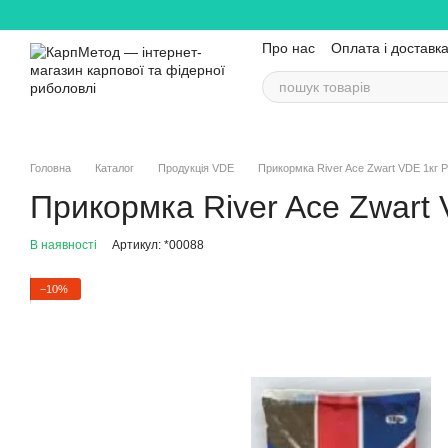
Перейти до основного контенту
Про нас
Оплата і доставк
Головна
Каталог
Продукція VDE
Прикормка River Ace Zwart VDE 1кг Р
Прикормка River Ace Zwart 
В наявності
Артикул: *00088
−10%