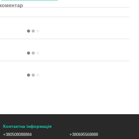
 коментар
Контактна інформація
+380508088884
+380695569888