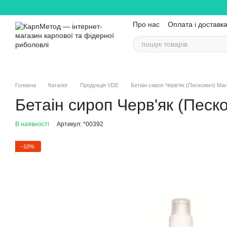
Перейти до основного контенту
Про нас
Оплата і доставк
Головна
Каталог
Продукція VDE
Бетаін сироп Черв'як (Пескожил) Mar
Бетаін сироп Черв'як (Песк
В наявності
Артикул: *00392
−10%