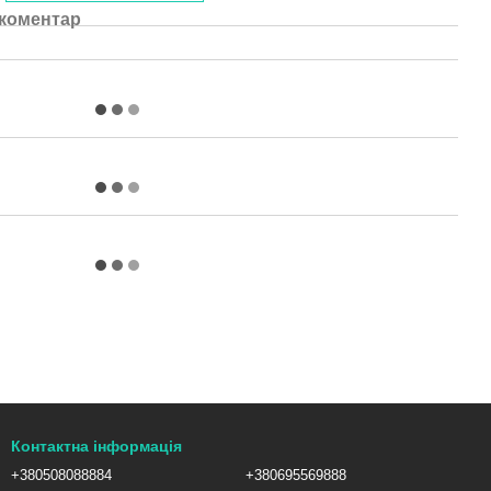
 коментар
Контактна інформація
+380508088884
+380695569888