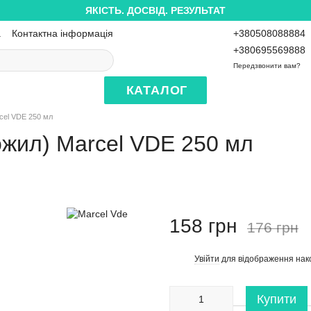
ЯКІСТЬ. ДОСВІД. РЕЗУЛЬТАТ
а
Контактна інформація
+380508088884
+380695569888
Передзвонити вам?
КАТАЛОГ
cel VDE 250 мл
ожил) Marcel VDE 250 мл
158 грн
176 грн
Увійти
для відображення нак
%
Купити