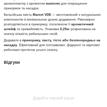
ароматизатор з ароматом
ваніллю
для покращення
прикормок та насадок.
Бельгійська якість
Marcel VDE
— виготовлений з натуральних
компонентів із мінімальною дозою додавання. Рівномірно
розподіляється в прикормці, посилюючи її
ароматичний
шлейф
та привабливість. Упаковка
0,25кг
розрахована на
значну кількість рибальських сесій.
Додавати в
прикормку, пасту, тісто або безпосередньо на
насадку
. Ефективний для поплавкової, фідерної та карпової
риболовлі протягом усього сезону.
Відгуки
Додайте перший відгук