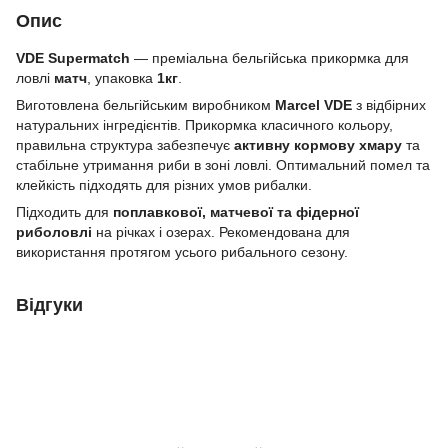
Опис
VDE Supermatch
— преміальна бельгійська прикормка для
ловлі
матч
, упаковка
1кг
.
Виготовлена бельгійським виробником
Marcel VDE
з відбірних
натуральних інгредієнтів. Прикормка класичного кольору,
правильна структура забезпечує
активну кормову хмару
та
стабільне утримання риби в зоні ловлі. Оптимальний помел та
клейкість підходять для різних умов рибалки.
Підходить для
поплавкової, матчевої та фідерної
риболовлі
на річках і озерах. Рекомендована для
використання протягом усього рибального сезону.
Відгуки