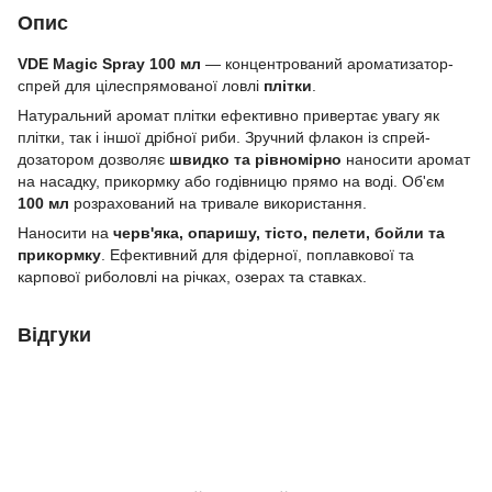
Опис
VDE Magic Spray 100 мл
— концентрований ароматизатор-
спрей для цілеспрямованої ловлі
плітки
.
Натуральний аромат плітки ефективно привертає увагу як
плітки, так і іншої дрібної риби. Зручний флакон із спрей-
дозатором дозволяє
швидко та рівномірно
наносити аромат
на насадку, прикормку або годівницю прямо на воді. Об'єм
100 мл
розрахований на тривале використання.
Наносити на
черв'яка, опаришу, тісто, пелети, бойли та
прикормку
. Ефективний для фідерної, поплавкової та
карпової риболовлі на річках, озерах та ставках.
Відгуки